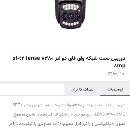
دوربین تحت شبکه وای فای دو لنز sf-t2 lense v380
8mp
برند:
v380
توضیحات
نظرات کاربران
دوربین مداربسته اسپیددام v380دولنز شرکت سفیر دوربین مدل SF-T2
LENS v380 8MG ، این دوربین با داشتن لنز قدرتمند با وضوح مجموع
تصویر 8مگاپیکسل و با نرم افزار محبوبv380 تصاویری با کیفیت بالا را بر