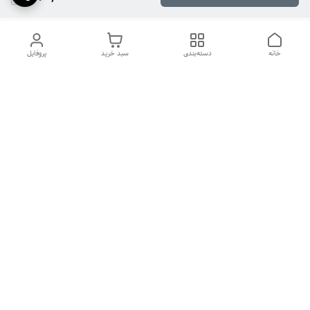
خانه
دسته‌بندی
سبد خرید
پروفایل
دسترسی سریع
تماس با ما
شکایات
درباره ما
قوانین و مقررات
سیاست حریم خصوصی
دوربین سیم کارتی
ساعت کاری فروشگاه از ساعت 10:00تا20:00پاسخگویی تلفنی تا