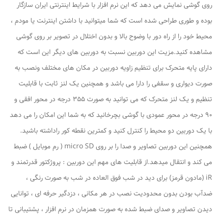
روی گوشی نمایش می دهد که این نرم افزار با شرایط اینترنتی ایران سازگار
بوده و طوری طراحی شده است که شما میتوانید با داشتن اینترنت یا مودم ،
محیط خود را از راه دور با وضوح بالا و بدون اختلال در تصویر بر روی گوشی
مشاهده کنید.مزیت این دوربین نسبت به دوربین های دیگر این است که
دارای پایه متحرک برای تنظیم زاویه دوربین در مکان های مختلف ونصب به
صورت دیواری و سقفی را دارا می باشد و همچنین یک لنز ثابت با قابلیت
تنظیم و یک لنز متحرک که می توانید به صورت 355 درجه در محور افقی و
90 درجه در محور عمودی با گوشی بچرخانید که به شما این امکان را می دهد
با یک دوربین دو محیط را کنترل کنید و کمترین نقطه کور راداشته باشید.
همچنین این دوربین تصاویر و صدا را بر روی micro SD ( رم موبایل ) ضبط
می کند و انتقال میدهد.از قابلیت های مهم این دوربین : پروژکتور قدرتمند و
iR (مادون قرمز) برای دید در شب فوق العاده در شب به صورت رنگی ،
ضدآب بودن بدون محدودیت نصب در هر مکانی ، دزدگیر حرفه ای ، توانایی
دیدن تصاویر و صدای ضبط شده به صورت همزمان در نرم افزار ، پشتیبانی تا