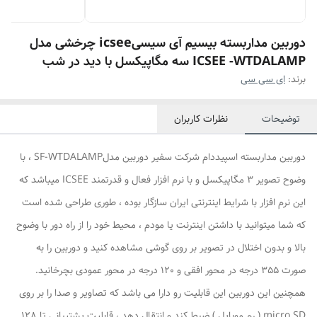
دوربین مداربسته بیسیم آی سیسیicsee چرخشی مدل
ICSEE -WTDALAMP سه مگاپیکسل با دید در شب
برند:
ای سی سی
توضیحات
نظرات کاربران
دوربین مداربسته اسپیددام شرکت سفیر دوربین مدلSF-WTDALAMP ، با
وضوح تصویر 3 مگاپیکسل و با نرم افزار فعال و قدرتمند ICSEE میباشد که
این نرم افزار با شرایط اینترنتی ایران سازگار بوده ، طوری طراحی شده است
که شما میتوانید با داشتن اینترنت یا مودم ، محیط خود را از راه دور با وضوح
بالا و بدون اختلال در تصویر بر روی گوشی مشاهده کنید و دوربین را به
صورت 355 درجه در محور افقی و 120 درجه در محور عمودی بچرخانید.
همچنین این دوربین این قابلیت رو دارا می باشد که تصاویر و صدا را بر روی
micro SD ( رم موبایل ) ضبط کند و انتقال دهد ، قابلیت پشتیبانی تا 128