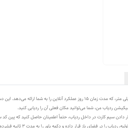
دیاب آهنربایی مدل15روزه با ابعاد 60*49.5*25 میلی متر، که مدت زمان 15 روز عملکرد آ
کیشن ردیاب من، شما می‌توانید مکان فعلی آن را ردیابی کنید.
قرار دادن سیم کارت در داخل ردیاب، حتماً اطمینان حاصل کنید که پین کد
کارت پین کد نداشته باشد). برای دریاف