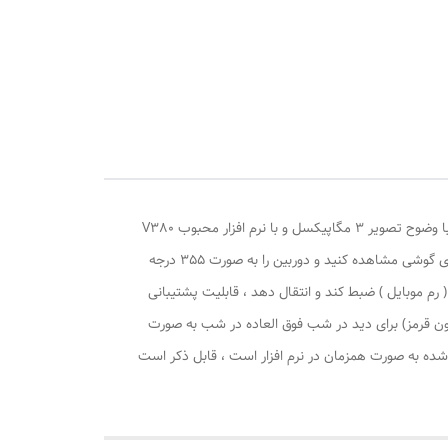
دوربین مداربسته اسپیددام سیم کارتی (4G) ریجستری شده شرکت سفیر دوربین مدل سیم کارتی SF4-2S9b SIMCARD 4G V380PRO ، با وضوح تصویر 3 مگاپیکسل و با نرم افزار محبوب V380
طوری طراحی شده است که شما میتوانید بدون استفاده از مودم و با قرار دادن سیم کارت داخل دوربین به راحتی محیط خود را از راه دور بر روی گوشی مشاهده کنید و دوربین را به صورت 355 درجه
 محور افقی و 120 درجه در محور عمودی بچرخانید. همچنین این دوربین این قابلیت رو دارا می باشد که تصاویر و صدا را بر روی micro SD ( رم موبایل ) ضبط کند و انتقال دهد ، قابلیت پشتیبانی
ا دارد و جنس بدنه این محصول از PVC مقاوم ساخته شده است ، قابلیت های مهم این دوربین : پروژکتور قدرتمند و iR (مادون قرمز) برای دید در شب فوق العاده در شب به صورت
شده به صورت همزمان در نرم افزار است ، قابل ذکر است