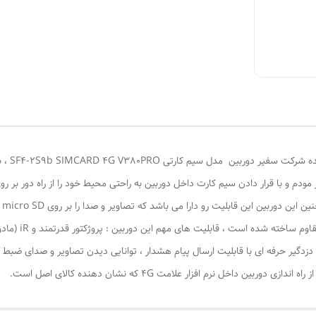
در
تا 128 گیگ رم ر
گیر حرفه ای با قابلیت ارسال پیام هشدار ، توانایی دیدن تصاویر و صدای ضبط 
 داخل نرم افزار علامت 4G که نشان دهنده کالای اصل است.