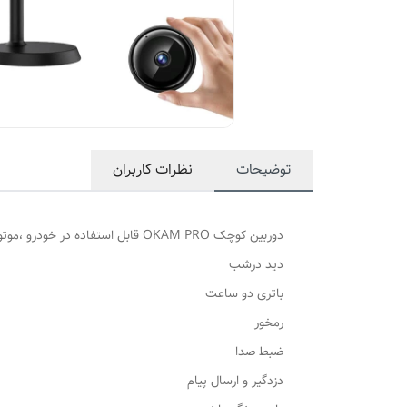
توضیحات
نظرات کاربران
دوربین کوچک OKAM PRO قابل استفاده در خودرو ،موتور، ثبت وقایع، محل کار،منزل،مراقب کودک، سالمند و...
دید درشب
باتری دو ساعت
رمخور
ضبط صدا
دزدگیر و ارسال پیام