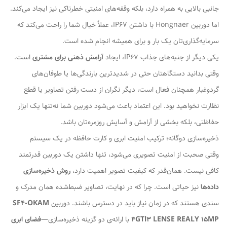
جانبی بالایی به همراه دارد، بلکه وقفه‌های امنیتی خطرناکی نیز ایجاد می‌کند.
اما دوربین Hongnaer با داشتن IP67، عملاً خیال شما را راحت می‌کند که
سرمایه‌گذاری‌تان یک بار و برای همیشه انجام شده است.
یکی دیگر از جنبه‌های جذاب IP67، ایجاد
آرامش ذهنی برای مشتری
است.
وقتی بدانید دستگاهتان حتی در شدیدترین بارندگی‌ها یا طوفان‌های
گردوغبار همچنان فعال است، دیگر نگران از دست رفتن تصاویر یا قطع
نظارت نخواهید بود. این اعتماد باعث می‌شود دوربین شما نه‌تنها یک ابزار
حفاظتی، بلکه بخشی از آرامش و آسایش روزمره‌تان باشد.
ذخیره‌سازی دوگانه؛ ترکیب امنیت ابری و کارت حافظه در یک سیستم
وقتی صحبت از امنیت تصویری می‌شود، تنها داشتن یک دوربین قدرتمند
کافی نیست. همان‌قدر که کیفیت تصویر اهمیت دارد،
روش ذخیره‌سازی
داده‌ها
نیز حیاتی است. چرا که در نهایت، تصاویر ضبط‌شده همان مدرک و
سندی هستند که در زمان نیاز باید در دسترس باشند. دوربین
SF4-OKAM
4GTl3 LENSE REALY 15MP
با ارائه‌ی دو گزینه ذخیره‌سازی—
فضای ابری