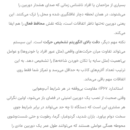
بسیاری از مزاحمان یا افراد ناشناس زمانی که صدای هشدار دوربین را
می‌شنوند، در همان لحظه دچار غافلگیری شده و محل را ترک می‌کنند. این
یعنی دوربین نه‌تنها ناظر اتفاقات است، بلکه نقش
محافظ فعال
را هم ایفا
می‌کند.
نکته مهم دیگر،
دقت بالای الگوریتم تشخیص حرکت
است. این سیستم
می‌تواند تفاوت میان حرکت‌های واقعی (مثل عبور افراد یا خودروها) و عوامل
بی‌اهمیت (مثل سایه یا تکان خوردن شاخه‌ها) را تشخیص دهد. به این
ترتیب تعداد آلارم‌های کاذب به حداقل می‌رسد و تمرکز شما فقط روی
اتفاقات مهم باقی می‌ماند.
استاندارد IP67؛ مقاومت بی‌وقفه در هر شرایط آب‌وهوایی
وقتی صحبت از نصب یک دوربین امنیتی در فضای باز می‌شود، اولین نگرانی
هر مشتری این است که دستگاه تا چه حد می‌تواند در برابر شرایط جوی
سخت دوام بیاورد. باران شدید، گردوغبار، گرما، رطوبت و حتی شست‌وشوی
محوطه همگی عواملی هستند که می‌توانند طول عمر یک دوربین عادی را