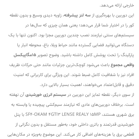
خارجی ارائه می‌دهد.
این دوربین با بهره‌گیری از
سه لنز پیشرفته
، زاویه دیدی وسیع و بدون نقطه
کور را در اختیار شما قرار می‌دهد؛ یعنی همان چیزی که سال‌ها در
سیستم‌های سنتی نیازمند نصب چندین دوربین مجزا بود. اکنون تنها با یک
دستگاه می‌توانید فضایی گسترده مانند حیاط ویلا، باغ، محوطه انبار یا
پارکینگ را تحت پوشش کامل داشته باشید. وضوح تصویر
15مگاپیکسل
واقعی مجموع
باعث می‌شود کوچک‌ترین جزئیات مانند حتی حرکات ظریف
افراد نیز با شفافیت کامل ضبط شوند. این ویژگی برای کاربرانی که امنیت
دقیق و قابل‌اعتماد می‌خواهند، اهمیت بسیار بالایی دارد.
از سوی دیگر، نقطه تمایز این دوربین در
سیستم انرژی خورشیدی
آن نهفته
است. برخلاف دوربین‌های عادی که نیازمند سیم‌کشی پیچیده یا وابسته به
برق شهری هستند، SF4-OKAM 4GTl3 LENSE REALY 15MP با پنل
خورشیدی قدرتمند و باتری داخلی خود، به‌طور مستقل و بدون نگرانی از
قطعی برق یا هزینه‌های اضافی کار می‌کند. این موضوع به‌ویژه در مکان‌هایی