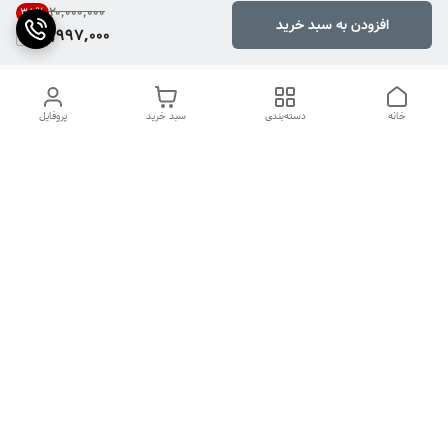
۲۰٬۰۰۰٬۰۰۰
35
%
افزودن به سبد خرید
12,997,000
خانه
دسته‌بندی
سبد خرید
پروفایل
دسترسی سریع
تماس با ما
شکایات
درباره ما
قوانین و مقررات
سیاست حریم خصوصی
دوربین سیم کارتی