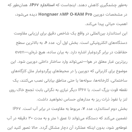
به‌طور چشمگیری کاهش دهند. اینجاست که
استاندارد IP67
، همان‌طور که
در مشخصات دوربین
Hongnaer 8MP O-KAM Pro
دیده می‌شود،
اهمیت حیاتی پیدا می‌کند.
این استاندارد بین‌المللی در واقع یک شاخص دقیق برای ارزیابی مقاومت
دستگاه‌های الکترونیکی است. بخش اول آن، عدد
6
، به بالاترین سطح
حفاظت در برابر گردوغبار اشاره دارد. به بیان ساده، هیچ ذره‌ای—even
ریزترین غبار معلق در هوا—نمی‌تواند وارد ساختار داخلی دوربین شود. این
موضوع برای کاربرانی که دوربین را در محیط‌های پرگردوغبار مثل کارگاه‌های
ساختمانی، کارخانه‌ها، سوله‌ها یا حتی مناطق بیابانی نصب می‌کنند، یک
نقطه قوت بزرگ است. با IP67 دیگر نیازی به نگرانی بابت تجمع خاک روی
لنز یا نفوذ ذرات ریز به مدارهای حساس نخواهید داشت.
بخش دوم استاندارد، عدد
7
، مربوط به مقاومت در برابر آب است. IP67
تضمین می‌کند که دستگاه می‌تواند تا عمق 1 متر و به مدت 30 دقیقه در آب
غوطه‌ور شود، بدون اینکه عملکرد آن دچار مشکل گردد. حالا تصور کنید این