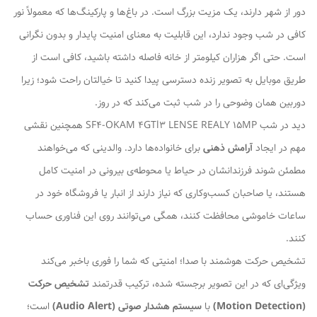
دور از شهر دارند، یک مزیت بزرگ است. در باغ‌ها و پارکینگ‌ها که معمولاً نور
کافی در شب وجود ندارد، این قابلیت به معنای امنیت پایدار و بدون نگرانی
است. حتی اگر هزاران کیلومتر از خانه فاصله داشته باشید، کافی است از
طریق موبایل به تصویر زنده دسترسی پیدا کنید تا خیالتان راحت شود؛ زیرا
دوربین همان وضوحی را در شب ثبت می‌کند که در روز.
دید در شب SF4-OKAM 4GTl3 LENSE REALY 15MP همچنین نقشی
مهم در ایجاد
آرامش ذهنی
برای خانواده‌ها دارد. والدینی که می‌خواهند
مطمئن شوند فرزندانشان در حیاط یا محوطه‌ی بیرونی در امنیت کامل
هستند، یا صاحبان کسب‌وکاری که نیاز دارند از انبار یا فروشگاه خود در
ساعات خاموشی محافظت کنند، همگی می‌توانند روی این فناوری حساب
کنند.
تشخیص حرکت هوشمند با صدا؛ امنیتی که شما را فوری باخبر می‌کند
ویژگی‌ای که در این تصویر برجسته شده، ترکیب قدرتمند
تشخیص حرکت
(Motion Detection)
با
سیستم هشدار صوتی (Audio Alert)
است؛