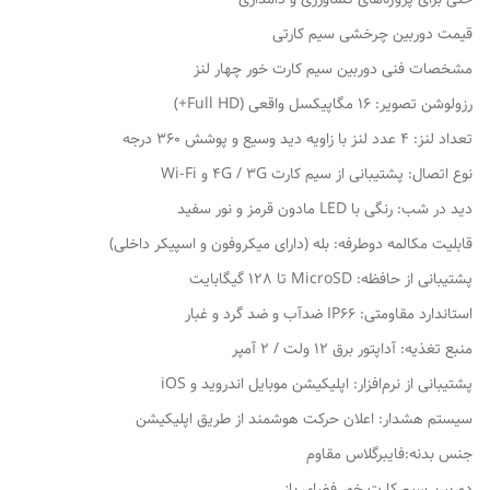
قیمت دوربین چرخشی سیم کارتی
مشخصات فنی دوربین سیم کارت خور چهار لنز
رزولوشن تصویر: 16 مگاپیکسل واقعی (Full HD+)
تعداد لنز: 4 عدد لنز با زاویه دید وسیع و پوشش 360 درجه
نوع اتصال: پشتیبانی از سیم کارت 4G / 3G و Wi-Fi
دید در شب: رنگی با LED مادون قرمز و نور سفید
قابلیت مکالمه دوطرفه: بله (دارای میکروفون و اسپیکر داخلی)
پشتیبانی از حافظه: MicroSD تا 128 گیگابایت
استاندارد مقاومتی: IP66 ضدآب و ضد گرد و غبار
منبع تغذیه: آداپتور برق 12 ولت / 2 آمپر
پشتیبانی از نرم‌افزار: اپلیکیشن موبایل اندروید و iOS
سیستم هشدار: اعلان حرکت هوشمند از طریق اپلیکیشن
جنس بدنه:فایبرگلاس مقاوم
دوربین سیم کارت خور فضای باز