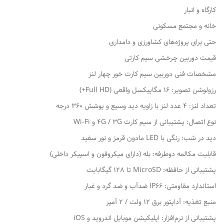
کارگاه و انبار
خانه و مجتمع مسکونی
حتی برای پروژه‌های کشاورزی و دامداری
قیمت دوربین چرخشی سیم کارتی
مشخصات فنی دوربین سیم کارت خور چهار لنز
رزولوشن تصویر: 16 مگاپیکسل واقعی (Full HD+)
تعداد لنز: 4 عدد لنز با زاویه دید وسیع و پوشش 360 درجه
نوع اتصال: پشتیبانی از سیم کارت 4G / 3G و Wi-Fi
دید در شب: رنگی با LED مادون قرمز و نور سفید
قابلیت مکالمه دوطرفه: بله (دارای میکروفون و اسپیکر داخلی)
پشتیبانی از حافظه: MicroSD تا 128 گیگابایت
استاندارد مقاومتی: IP66 ضدآب و ضد گرد و غبار
منبع تغذیه: آداپتور برق 12 ولت / 2 آمپر
پشتیبانی از نرم‌افزار: اپلیکیشن موبایل اندروید و iOS