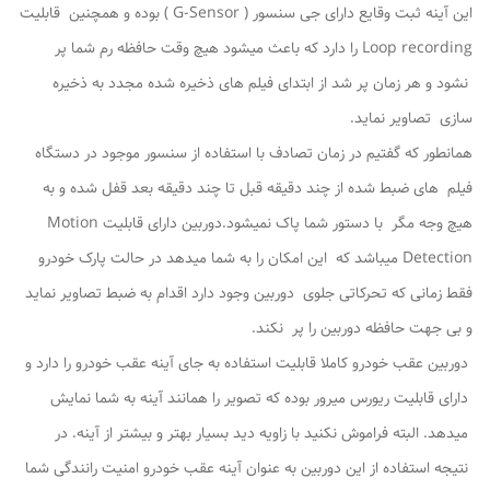
این آینه ثبت وقایع دارای جی سنسور ( G-Sensor ) بوده و همچنین قابلیت
Loop recording را دارد که باعث میشود هیچ وقت حافظه رم شما پر
نشود و هر زمان پر شد از ابتدای فیلم های ذخیره شده مجدد به ذخیره
سازی تصاویر نماید.
همانطور که گفتیم در زمان تصادف با استفاده از سنسور موجود در دستگاه
فیلم های ضبط شده از چند دقیقه قبل تا چند دقیقه بعد قفل شده و به
هیچ وجه مگر با دستور شما پاک نمیشود.دوربین دارای قابلیت Motion
Detection میباشد که این امکان را به شما میدهد در حالت پارک خودرو
فقط زمانی که تحرکاتی جلوی دوربین وجود دارد اقدام به ضبط تصاویر نماید
و بی جهت حافظه دوربین را پر نکند.
دوربین عقب خودرو کاملا قابلیت استفاده به جای آینه عقب خودرو را دارد و
دارای قابلیت ریورس میرور بوده که تصویر را همانند آینه به شما نمایش
میدهد. البته فراموش نکنید با زاویه دید بسیار بهتر و بیشتر از آینه. در
نتیجه استفاده از این دوربین به عنوان آینه عقب خودرو امنیت رانندگی شما