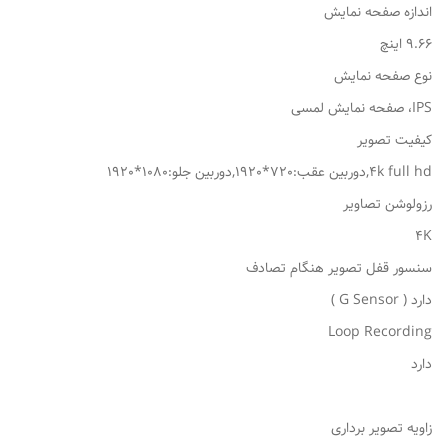
اندازه صفحه نمایش
9.66 اینچ
نوع صفحه نمایش
IPS، صفحه نمایش لمسی
کیفیت تصویر
4k full hd,دوربین عقب:720*1920,دوربین جلو:1080*1920
رزولوشن تصاویر
4K
سنسور قفل تصویر هنگام تصادف
دارد ( G Sensor )
Loop Recording
دارد
زاویه تصویر برداری