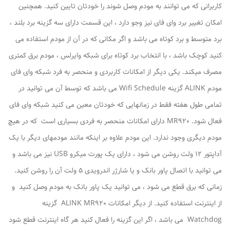
کاربرانی که می توانند به مودم وصل شوند را خودتان تایین کنید. همچنین
امکان تغییر برد وای فای نیز وجو دارد ، این قسمت دارای سه گزینه برد بلند ،
برد متوسط و برد کوتاه می باشد و اگر مکانی که در آن از مودم استفاده می
کنید کوچک باشد ، با انتخاب برد کوتاه برای شبکه وایرلس ، مودم برق کمتری
مصرف میکند. یکی دیگر از امکانات کاربردی و منحصر به فرد شبکه وای فای
مودم ALINK گزینه Wifi Schedule می باشد که توسط آن می توانید در
تمامی طول هفته فقط در زمانهایی که خودتان معین می کنید شبکه وای فای
فعال شود. MR920 دارای امکانات منحصر به فردی بسیاری است که در هیچ
مودم دیگری وجود ندارد. این مودم علاوه بر اینکه مانند مودمهای دیگر با یک
آداپتور 12 ولت روشن می شود ، دارای یک پورت میکرو USB نیز می باشد و
می توانید با اتصال پاور بانک و یا شارژر اندرویدی 5 ولت آن را روشن کنید.
زمانی که برق قطع می شود ، می توانید یک پاور بانک به مودم وصل کنید و
از اینترنت استفاده کنید. از دیگر امکانات ALINK MR920 گزینه
Watchdog می باشد ، اگر این گزینه را فعال کنید هر گاه اینترنت قطع شود