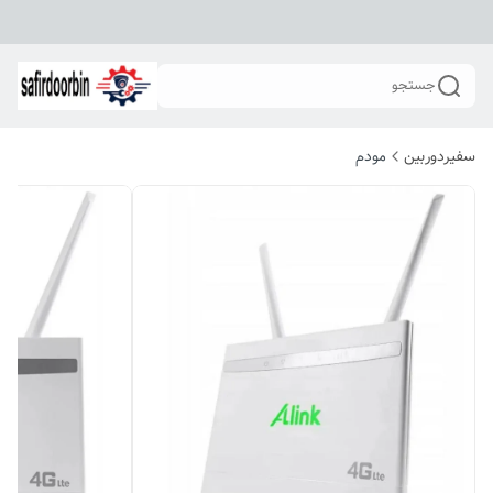
جستجو
سفیردوربین
مودم