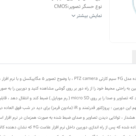
نوع حسگر تصویر
:
CMOS
قابلیت‌های
نمایش بیشتر
دوربین
قابلیت بزرگنمایی دیجیتال , دید در شب ,
امنیتی و
قابلیت ضبط صدا , شیار کارت حافظه
نظارتی
:
میزان بزرگنمایی دیجیتال
:
4 برابر برابر
منبع تغذیه
:
آداپتور
ابعاد
:
220x180x120 میلی‌متر
محصول از PVC مقاوم ساخته شده است ، قابلیت های مهم این دوربین : پروژکتور قدرتم
م هشدار ، توانایی دیدن تصاویر و صدای ضبط شده به صورت همزمان در نرم افزار ا
مشاهده می کنید ماژول سیم کارت در داخل دوربین قر