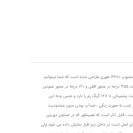
قابلیت چرخش Tilt , قابلیت چرخش Pan ,
دوربین مداربسته اسپیددام سیم کارتی (4G) ریجستری شده مدل 4G سیم کارتی PTZ camera ، با وضوح تصویر 5 مگاپیکسل و با نرم افزار محبوب V380 طوری طراحی شده است که شما میتوانید
بدون استفاده از مودم و با قرار دادن سیم کارت داخل دوربین به راحتی محیط خود را از راه دور بر روی گوشی مشاهده کنید و دوربین را به صورت 355 درجه در محور افقی و 120 درجه در محور عمودی
بچرخانید. همچنین این دوربین این قابلیت رو دارا می باشد که تصاویر و صدا را بر روی micro SD ( رم موبایل ) ضبط کند و انتقال دهد ، قابلیت پشتیبانی تا 128 گیگ رم را دارد و جنس بدنه این
ند و iR (مادون قرمز) برای دید در شب فوق العاده در شب به صورت رنگی ، ضدآب بودن بدون محدودیت
ست ، قابل ذکر است که همینطور که در تصاویر دوربین
ار داده شده که پس از راه اندازی دوربین داخل نرم افزار علامت 4G که نشان دهنده کالای اصل است در داخل نرم افزار نمایش داده می شود ولی