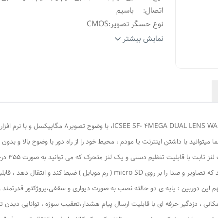
اتصال
:
باسیم
نوع حسگر تصویر
:
CMOS
نوع لنز
:
دولنز 4 مگا یک لنز ثابت و یک لنزمتحرک
نمایش بیشتر
رزولوشن‌های تصویر
:
8مگاپیکسل
قابلیت‌های
دوربین
دید در شب , ماسک محدوده حریم شخصی
امنیتی و
قابلیت ضبط صدا , شیار کارت حافظه
نظارتی
:
توضیحات
دارای مادون قرمز برای دید در شب سی
قابلیت دید در
سفید و پرژکتور برای دید در شب رنگی
 میتوانید با داشتن اینترنت یا مودم ، محیط خود را از راه دور با وضوح بالا و بد
شب
:
کارت حافظه‌ قابل پشتیبانی
:
128گیگ
منبع تغذیه
:
12ولت 2 آمپر
سازگار با سیستم‌عامل‌های
:
شدیقخهی&amp;هخس
اقلام همراه
:
آداپتور دفترچه راهنما پیچ و رول پلاک
، دزدگیر حرفه ای با قابلیت ارسال پیام هشدار،تعقیب سوژه ، توانایی دیدن ت
ابعاد
:
20x20x12 میلی‌متر