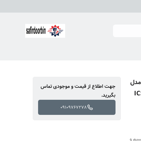
مدل
جهت اطلاع از قیمت و موجودی تماس
I
بگیرید.
09109767278
ی‌سیم و