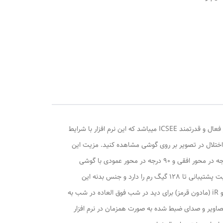
قابلیت چرخش Tilt , قابلیت چرخش Pan ,
 ,
اه
دوربین مداربسته اسپیددام شرکت سفیر دوربین مدل ICSEE SF- 4MEGA DUAL LENS WARM، با وضوح تصویر8 مگاپیکسل و با نرم افزار فعال و قدرتمند ICSEE میباشد که این نرم افزار با شرایط
ون اختلال در تصویر بر روی گوشی مشاهده کنید. مزیت این
دوربین نسبت به دوربین های دیگر این است که دارای یک لنز ثابت با قابلیت تنظیم دستی و یک لنز متحرک که می توانید به صورت 355 درجه در محور افقی و 90 درجه در محور عمودی با گوشی
بچرخانید. همچنین این دوربین این قابلیت رو دارا می باشد که تصاویر و صدا را بر روی micro SD ( رم موبایل ) ضبط کند و انتقال دهد ، قابلیت پشتیبانی تا 128 گیگ رم را دارد و جنس بدنه این
محصول از PVC مقاوم ساخته شده است ، قابلیت های مهم این دوربین : پایه ی دو حالته نصب به صورت دیواری و سقفی،پروژکتور قدرتمند و iR (مادون قرمز) برای دید در شب فوق العاده در شب به
صاویر و صدای ضبط شده به صورت همزمان در نرم افزار