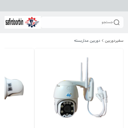
جستجو
سفیردوربین
دوربین مداربسته