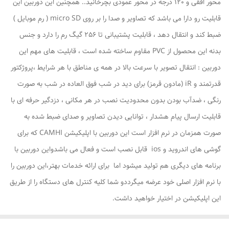
محور افقی و 120 درجه در محور عمودی بچرخانید.. همچنین این دوربین این
قابلیت رو دارا می باشد که تصاویر و صدا را بر روی micro SD ( رم موبایل )
ضبط کند و انتقال دهد ، قابلیت پشتیبانی تا 256 گیگ رم را دارد و جنس
بدنه این محصول از PVC مقاوم ساخته شده است ، قابلیت های مهم این
دوربین : انتقال تصویر با سرعت بالا در همه ی مناطق با هر شرایط ،پروژکتور
قدرتمند و iR (مادون قرمز) برای دید در شب فوق العاده در شب به صورت
رنگی ، ضدآب بودن بدون محدودیت نصب در هر مکانی ، دزدگیر حرفه ای با
قابلیت ارسال پیام هشدار ، توانایی دیدن تصاویر و صدای ضبط شده به
صورت همزمان در نرم افزار است این دوربین با اپلیکیشن CAMHI که برای
گوشی های اندروید و ios قابل نصب است و فعال می باشدواین دوربین با
برنامه های دیگری هم تولید میشود اما برای ارائه خدمات بهتر،این دوربین را
با نرم افزار اصلی خود عرضه میگرددو شما کلیه کنترل های دستگاه را از طریق
این اپلیکیشن در اختیار خواهید داشت.