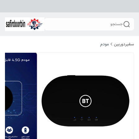
جستجو
سفیردوربین
مودم