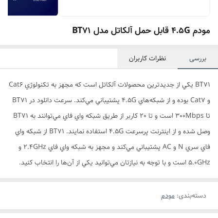
مودم 4.5G قابل حمل آلکاتل مدل BT71
بررسی
نظرات کاربران
BT71 يکي از جديدترين محصولات آلکاتل است که مجهز به تکنولوژي Cat6
و Cat7 بوده و از شبکه‌هاي 4.5G پشتيباني مي‌کند. سرعت دانلود در BT71
تا 300Mbps است و تا 20 کاربر از طريق شبکه واي فاي مي‌توانند به BT71
وصل شده و از اينترنت پرسرعت 4.5G استفاده نمايند. BT71 از شبکه واي
فاي سري N و AC پشتيباني مي‌کند و مجهز به شبکه واي فاي 2.4GHz و
5.0GHz است و با توجه به نيازتان مي‌توانيد يکي از آن‌ها را انتخاب کنيد.
دسته‌بندی
:
مودم