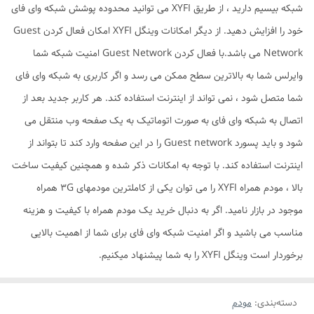
شبکه بیسیم دارید ، از طریق XYFI می توانید محدوده پوشش شبکه وای فای
خود را افزایش دهید. از دیگر امکانات وینگل XYFI امکان فعال کردن Guest
Network می باشد.با فعال کردن Guest Network امنیت شبکه شما
وایرلس شما به بالاترین سطح ممکن می رسد و اگر کاربری به شبکه وای فای
شما متصل شود ، نمی تواند از اینترنت استفاده کند. هر کاربر جدید بعد از
اتصال به شبکه وای فای به صورت اتوماتیک به یک صفحه وب منتقل می
شود و باید پسورد Guest network را در این صفحه وارد کند تا بتواند از
اینترنت استفاده کند. با توجه به امکانات ذکر شده و همچنین کیفیت ساخت
بالا ، مودم همراه XYFI را می توان یکی از کاملترین مودمهای 3G همراه
موجود در بازار نامید. اگر به دنبال خرید یک مودم همراه با کیفیت و هزینه
مناسب می باشید و اگر امنیت شبکه وای فای برای شما از اهمیت بالایی
برخوردار است وینگل XYFI را به شما پیشنهاد میکنیم.
دسته‌بندی
:
مودم