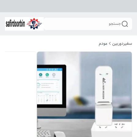
جستجو
سفیردوربین
مودم