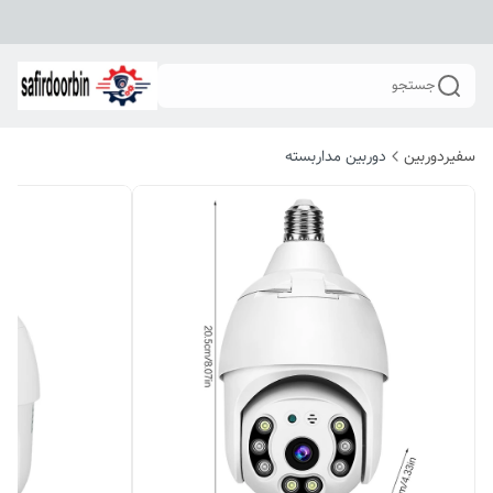
جستجو
سفیردوربین
دوربین مداربسته