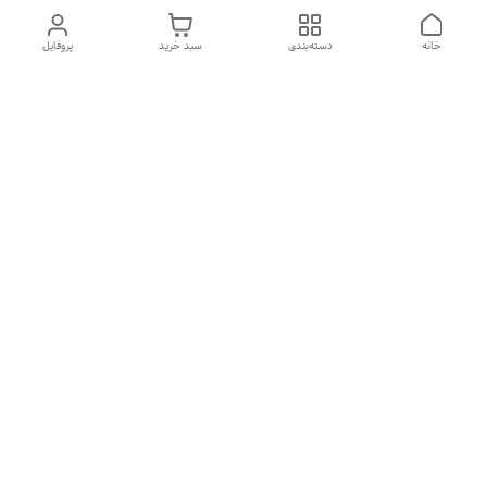
خانه
دسته‌بندی
سبد خرید
پروفایل
دسترسی سریع
تماس با ما
شکایات
درباره ما
قوانین و مقررات
سیاست حریم خصوصی
دوربین سیم کارتی
ساعت کاری فروشگاه از ساعت 10:00تا20:00پاسخگویی تلفنی تا
ساعت 21:00
راه ارتباطی: