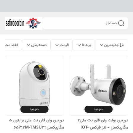
جستجو
جدیدترین
برندها
قیمت
دسته‌بندی
فقط محصولا
ناموجود
ناموجود
دوربین بولت وای فای نت ملی۲
دوربین وای فای نت ملی برایتون ۵
مگاپیکسل – لنز فیکس IOT-
مگاپیکسل65P12M-TMSU۲۲