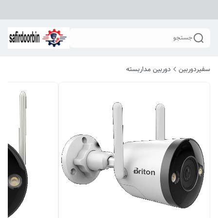
جستجو
سفیردوربین
دوربین مداربسته