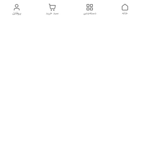
خانه
دسته‌بندی
سبد خرید
پروفایل
دسترسی سریع
تماس با ما
شکایات
درباره ما
قوانین و مقررات
سیاست حریم خصوصی
دوربین سیم کارتی
ساعت کاری فروشگاه از ساعت 10:00تا20:00پاسخگویی تلفنی تا
ساعت 21:00
راه ارتباطی: