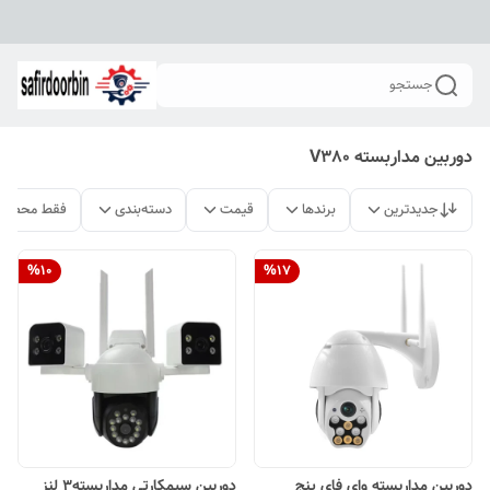
جستجو
دوربین مداربسته V380
جدیدترین
برندها
قیمت
دسته‌بندی
فقط محصولا
%
10
%
17
دوربین مداربسته وای فای پنج
دوربین سیمکارتی مداربسته3 لنز