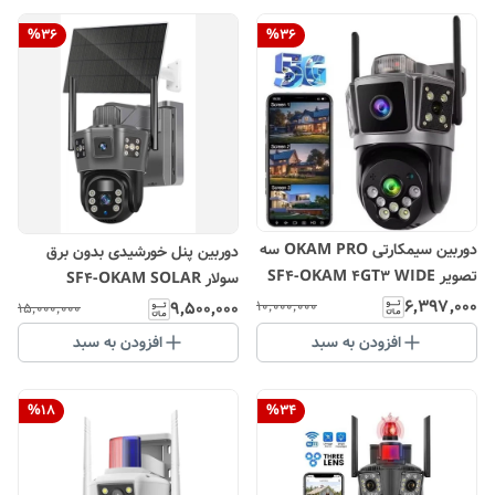
%
36
%
36
دوربین سیمکارتی OKAM PRO سه
دوربین پنل خورشیدی بدون برق
تصویر SF4-OKAM 4GT3 WIDE
سولار SF4-OKAM SOLAR
LENSE CK 9MG انتقال تصویر با
2lENSE 12MP
۶٬۳۹۷٬۰۰۰
۹٬۵۰۰٬۰۰۰
۱۰٬۰۰۰٬۰۰۰
۱۵٬۰۰۰٬۰۰۰
نت ملی با آدابتور
افزودن به سبد
افزودن به سبد
%
18
%
34