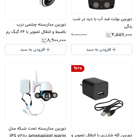
دوربین بولت ضد آب با دید در شب
دوربین مداربسته چشمی درب
رنگی
باضبط و انتقال تصویر با 64 گیگ رم
۴٬۵۵۷٬۰۰۰
۷٬۰۰۰٬۰۰۰
داخلی
۸٬۹۰۰٬۰۰۰
افزودن به سبد
افزودن به سبد
%
25
دوربین مداربسته تحت شبکه مدل
دوربین کله شارژری با انتقال تصویر و
IPS v380 5megapixel warm